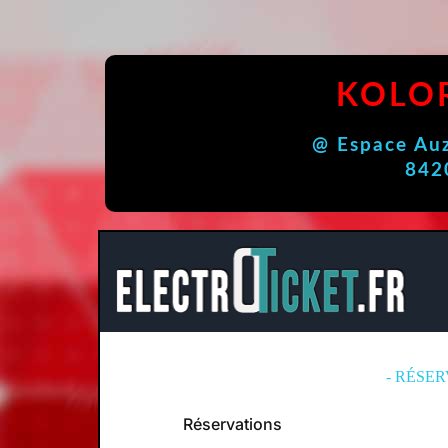
KOLOR
@ Espace Au
842
- RÉSER